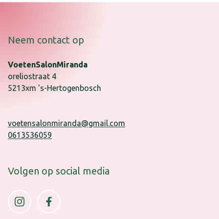
Neem contact op
VoetenSalonMiranda
oreliostraat
4
5213xm
's-Hertogenbosch
voetensalonmiranda@gmail.com
0613536059
Volgen op social media
Instagram (opens in new window)
Facebook (opens in new window)